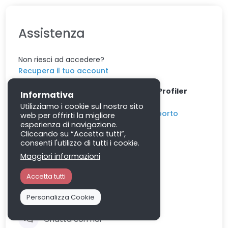
Assistenza
Non riesci ad accedere?
Recupera il tuo account
Dubbi sulla configurazione e l'utilizzo di
Profiler
Informativa
Cloud
?
Utilizziamo i cookie sul nostro sito
Visita l'
help center
oppure
richiedi supporto
web per offrirti la migliore
esperienza di navigazione.
Cliccando su “Accetta tutti”,
Lun - Ven 08:00 - 17:00
consenti l'utilizzo di tutti i cookie.
Maggiori informazioni
0774 354435
Accetta tutti
assistenza@memory.uno
Personalizza Cookie
Chatta con noi