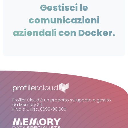
Gestisci le
comunicazioni
aziendali con Docker.
Profiler Cloud è un prodotto sviluppato e gestito
da Memory Srl
P.Iva e C.Fisc. 06987981005