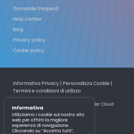
Domande frequenti
Help Center
Blog
Privacy policy
Cookie policy
Informativa Privacy
|
Personalizza Cookie
|
Termini e condizioni di utilizzo
Made with
in Italy © 2016 - 2026 Profiler Cloud
Informativa
Utilizziamo i cookie sul nostro sito
web per offrirti la migliore
Visita i nostri social
esperienza di navigazione.
Cliccando su “Accetta tutti”,