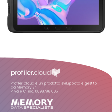
Profiler Cloud è un prodotto sviluppato e gestito
da Memory Srl
P.Iva e C.Fisc. 06987981005