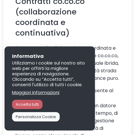
Contratti co.co.co
(collaborazione
coordinata e
continuativa)
Il contratto di collaborazione coordinata e
continuativa, più conosciuto come co.co.co,
Informativa
rappresenta una forma contrattuale ibrida,
Utilizziamo i cookie sul nostro sito
web per offrirti la migliore
dal momento che si colloca a metà strada
esperienza di navigazione.
tra il lavoro dipendente ed il freelance puro.
Cliccando su “Accetta tutti”,
consenti l'utilizzo di tutti i cookie.
Questa tipologia di contratto consente al
Maggiori informazioni
lavoratore di mantenere una
Accetta tutti
collaborazione continuativa con un datore
di lavoro pur godendo, allo stesso tempo, di
Personalizza Cookie
una significativa autonomia nella gestione
del proprio tempo e delle modalità di