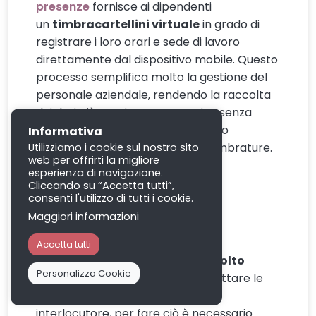
presenze
fornisce ai dipendenti
un
timbracartellini virtuale
in grado di
registrare i loro orari e sede di lavoro
direttamente dal dispositivo mobile. Questo
processo semplifica molto la gestione del
personale aziendale, rendendo la raccolta
dei dati più precisa e tempestiva senza
richiedere l’installazione di costoso
Informativa
hardware per la gestione delle timbrature.
Utilizziamo i cookie sul nostro sito
web per offrirti la migliore
esperienza di navigazione.
Come parlare con i
Cliccando su “Accetta tutti”,
consenti l'utilizzo di tutti i cookie.
dipendenti?
Maggiori informazioni
Comunicare con un dipendente
Accetta tutti
richiede
apertura
,
onestà
e
ascolto
Personalizza Cookie
attivo
. Bisogna innanzitutto rispettare le
proprie idee e quelle del nostro
interlocutore, per fare ciò è necessario