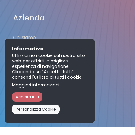
Azienda
Chi siamo
Contattaci
Informativa
Utilizziamo i cookie sul nostro sito
web per offrirti la migliore
esperienza di navigazione.
Risorse
Cliccando su “Accetta tutti”,
consenti l'utilizzo di tutti i cookie.
Maggiori informazioni
Domande frequenti
Accetta tutti
Help Center
Blog
Personalizza Cookie
Privacy policy
Cookie policy