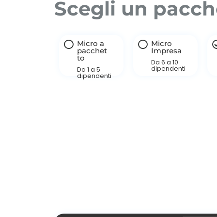
Scegli un pacc
Micro a
Micro
pacchet
Impresa
to
Da 6 a 10
dipendenti
Da 1 a 5
dipendenti